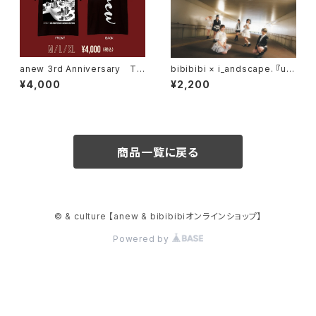
anew 3rd Anniversary Tシ
bibibibi × i_andscape. 『us
ャツ｜黒
otsuki EP』 CD 【限定メン
¥4,000
¥2,200
バー集合チェキ一枚付き】
商品一覧に戻る
© & culture 【anew & bibibibiオンラインショップ】
Powered by